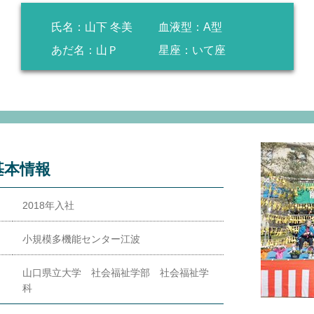
氏名：
山下 冬美
血液型：
A型
あだ名：
山Ｐ
星座：
いて座
基本情報
2018年入社
小規模多機能センター江波
山口県立大学 社会福祉学部 社会福祉学
科