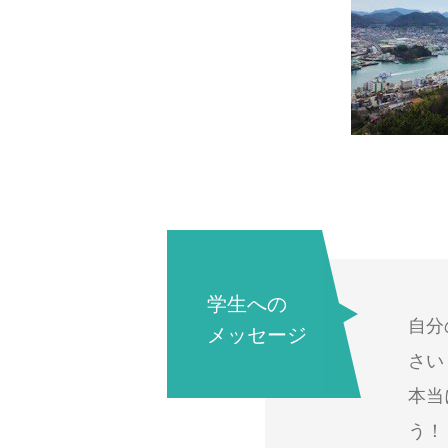
学生への
自分
メッセージ
さい
本当
う！