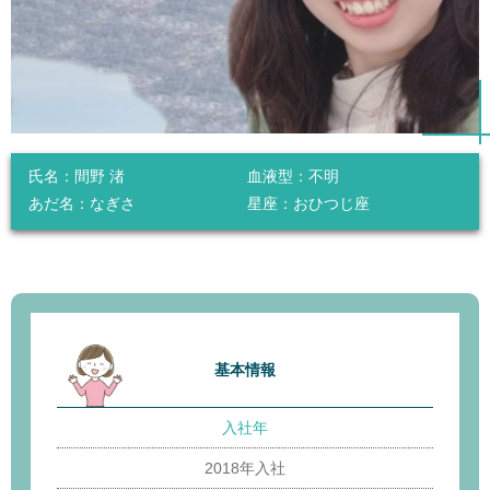
氏名：
間野 渚
血液型：
不明
あだ名：
なぎさ
星座：
おひつじ座
基本情報
入社年
2018年入社