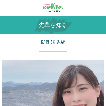
先輩を知る
間野 渚 先輩