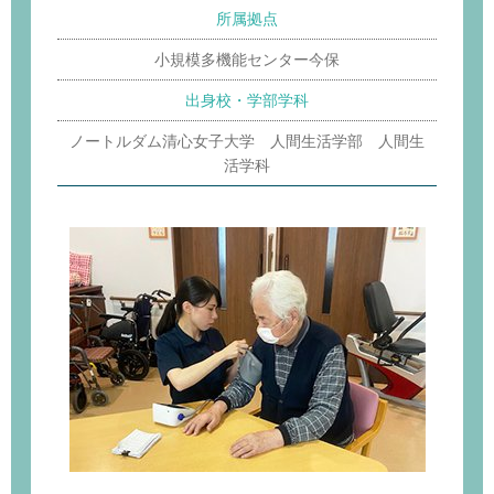
所属拠点
小規模多機能センター今保
出身校・学部学科
ノートルダム清心女子大学 人間生活学部 人間生
活学科